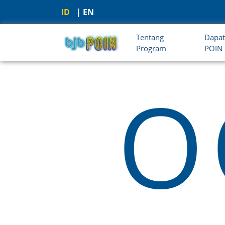
ID
| EN
Tentang
Dapa
Program
POIN
O