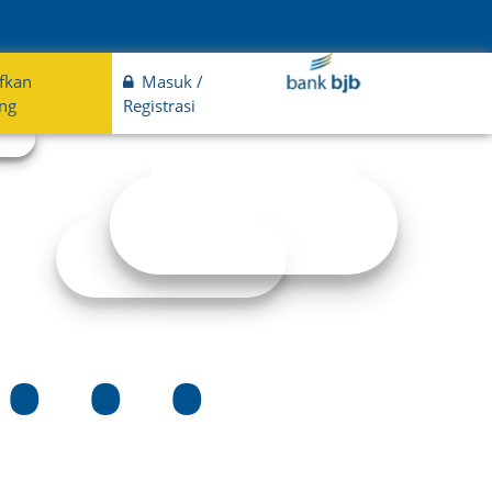
ifkan
Masuk /
ng
Registrasi
..